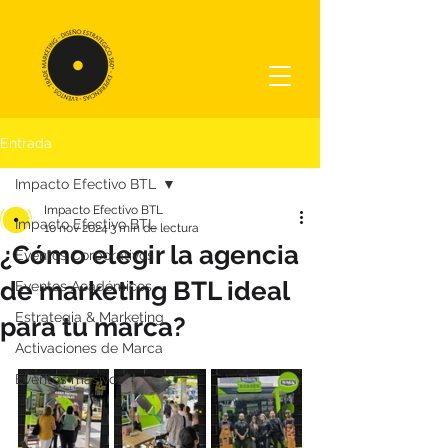
Entrada
Impacto Efectivo BTL
Impacto Efectivo BTL
Impacto Efectivo BTL
10 nov 2024
3 min de lectura
¿Cómo elegir la agencia
Eventos Corporativos
de marketing BTL ideal
Eventos Académicos
Estrategia & Marketing
para tu marca?
Activaciones de Marca
Eventos masivos