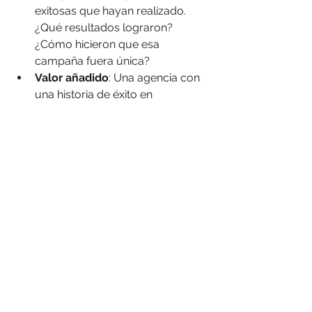
exitosas que hayan realizado. 
¿Qué resultados lograron? 
¿Cómo hicieron que esa 
campaña fuera única?
Valor añadido
: Una agencia con 
una historia de éxito en 
campañas que hayan generado 
alto impacto puede ser la clave 
para el éxito de tu propia 
campaña.
Elegir la agencia de marketing BTL 
ideal para tu marca es una decisión 
que impactará directamente en la 
efectividad de tu campaña. Desde la 
creatividad hasta la transparencia y la 
medición de resultados, cada factor 
cuenta. Al tomar en cuenta estos 
aspectos, aseguras que tu marca 
estará en manos de profesionales 