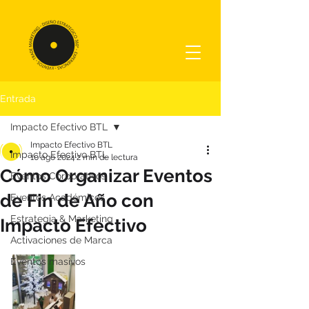
Entrada
Impacto Efectivo BTL
Impacto Efectivo BTL
Impacto Efectivo BTL
10 ago 2024
2 min de lectura
Cómo Organizar Eventos
Eventos Corporativos
de Fin de Año con
Eventos Académicos
Estrategia & Marketing
Impacto Efectivo
Activaciones de Marca
Eventos masivos