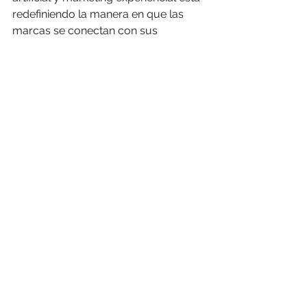
redefiniendo la manera en que las 
marcas se conectan con sus 
consumidores. Las estrategias Data-
Driven BTL permiten optimizar la 
personalización, la automatización y 
la medición de resultados, generando 
experiencias inolvidables y 
maximizando el impacto de las 
campañas.
Si tu marca aún no ha integrado IA en 
sus estrategias BTL, este es el 
momento de dar el salto y 
aprovechar su potencial para 
transformar la forma en que 
interactúas con tu público. ¡El futuro 
del marketing experiencial ya está 
aquí!