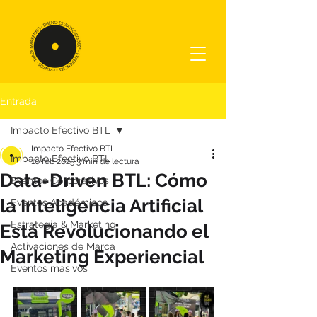
Entrada
Impacto Efectivo BTL
Impacto Efectivo BTL
Impacto Efectivo BTL
10 feb 2025
3 min de lectura
Data-Driven BTL: Cómo
Eventos Corporativos
la Inteligencia Artificial
Eventos Académicos
Estrategia & Marketing
Está Revolucionando el
Activaciones de Marca
Marketing Experiencial
Eventos masivos