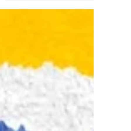
necesidad: es una ventaja competitiva. Por eso
en Impacto Efectivo BTL lanzamos Diseño
Estratégico 360°, un servicio que convierte a
nuestra agencia en el área de comunicaciones
externa de tu empresa, ofreciéndote estrategia,
diseño, contenido y ejecución bajo un mismo
techo.